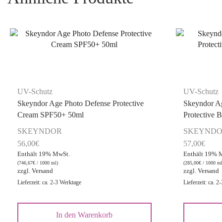
UV-Schutz
UV-Schutz
Skeyndor Age Photo Defense Protective
Skeyndor A
Cream SPF50+ 50ml
Protective 
SKEYNDOR
SKEYND
56,00
€
57,00
€
Enthält 19% MwSt.
Enthält 19% 
(
746,67
€
/ 1000 ml)
(
285,00
€
/ 1000 ml
zzgl.
Versand
zzgl.
Versand
Lieferzeit: ca. 2-3 Werktage
Lieferzeit: ca. 2
In den Warenkorb