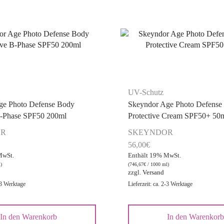
UV-Schutz
ge Photo Defense Body
Skeyndor Age Photo Defense
B-Phase SPF50 200ml
Protective Cream SPF50+ 50
OR
SKEYNDOR
56,00
€
MwSt.
Enthält 19% MwSt.
)
(
746,67
€
/ 1000 ml)
zzgl.
Versand
-3 Werktage
Lieferzeit: ca. 2-3 Werktage
In den Warenkorb
In den Warenkor