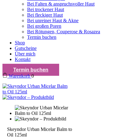
Bei Falten & anspruchsvoller Haut
Bei trockener Haut
Bei fleckiger Haut
Bei unreiner Haut & Akne
Bei großen Poren
Bei Rötungen, Couperose & Rosazea
Termin buchen
Shop
Gutscheine
Über mich
Kontakt
Termin buchen
Warenkorb
0
Skeyndor Urban Micelar Balm to
Oil 125ml